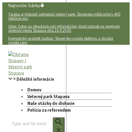
Preskočiť
Najnovšie články
na
Taraba aj Viskupič odmietajú veterný park. Slovensko môže prísť o 450
obsah
miliónov eur.
Obec Zohor sa ohradzuje voči informáciám, ktoré odzneli na verejnom
stretnutí mesta Stupava dňa 26.11.2025
Energetický analytik Garbiar: Slovensko vyváža elektrinu a dováža
vysoké ceny
Domov
Veterný park Stupava
Naše otázky do diskusie
Petícia za referendum
Hľadať: