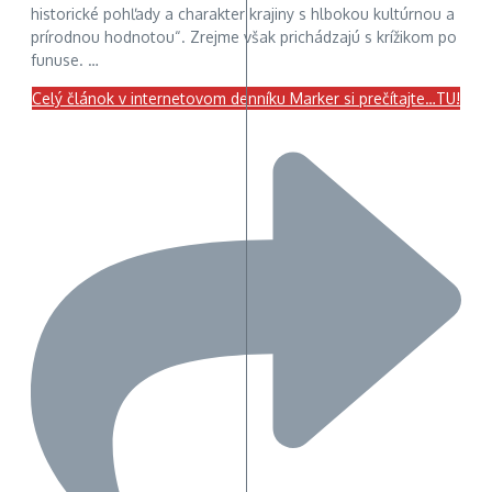
historické pohľady a charakter krajiny s hlbokou kultúrnou a
prírodnou hodnotou“. Zrejme však prichádzajú s krížikom po
funuse. …
Celý článok v internetovom denníku Marker si prečítajte…TU!