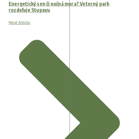
Energetický sen či nočná mora? Veterný park
rozdeľuje Stupavu
Next Article