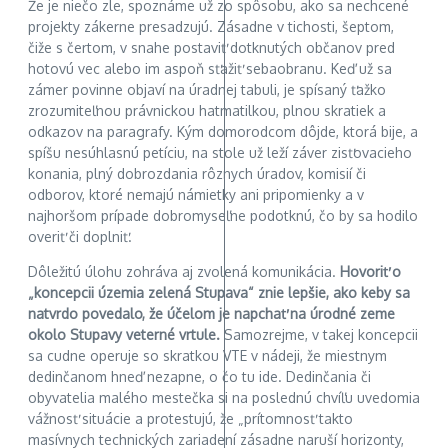
Že je niečo zle, spoznáme už zo spôsobu, ako sa nechcené
projekty zákerne presadzujú. Zásadne v tichosti, šeptom,
čiže s čertom, v snahe postaviť dotknutých občanov pred
hotovú vec alebo im aspoň sťažiť sebaobranu. Keď už sa
zámer povinne objaví na úradnej tabuli, je spísaný ťažko
zrozumiteľnou právnickou hatmatilkou, plnou skratiek a
odkazov na paragrafy. Kým domorodcom dôjde, ktorá bije, a
spíšu nesúhlasnú petíciu, na stole už leží záver zisťovacieho
konania, plný dobrozdania rôznych úradov, komisií či
odborov, ktoré nemajú námietky ani pripomienky a v
najhoršom prípade dobromyseľne podotknú, čo by sa hodilo
overiť či doplniť.
Dôležitú úlohu zohráva aj zvolená komunikácia.
Hovoriť o
„koncepcii územia zelená Stupava“ znie lepšie, ako keby sa
natvrdo povedalo, že účelom je napchať na úrodné zeme
okolo Stupavy veterné vrtule.
Samozrejme, v takej koncepcii
sa cudne operuje so skratkou VTE v nádeji, že miestnym
dedinčanom hneď nezapne, o čo tu ide. Dedinčania či
obyvatelia malého mestečka si na poslednú chvíľu uvedomia
vážnosť situácie a protestujú, že „prítomnosť takto
masívnych technických zariadení zásadne naruší horizonty,