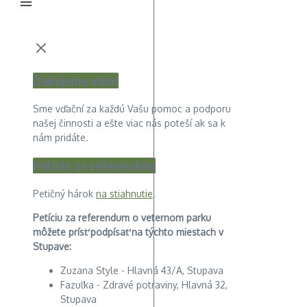
Ďakujeme vám!
Sme vďační za každú Vašu pomoc a podporu
našej činnosti a ešte viac nás poteší ak sa k
nám pridáte.
Petícia za referendum
Petičný hárok
na stiahnutie
.
Petíciu za referendum o veternom parku
môžete prísť podpísať na týchto miestach v
Stupave:
Zuzana Style - Hlavná 43/A, Stupava
Fazuľka - Zdravé potraviny, Hlavná 32,
Stupava