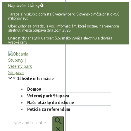
Preskočiť
Najnovšie články
na
Taraba aj Viskupič odmietajú veterný park. Slovensko môže prísť o 450
obsah
miliónov eur.
Obec Zohor sa ohradzuje voči informáciám, ktoré odzneli na verejnom
stretnutí mesta Stupava dňa 26.11.2025
Energetický analytik Garbiar: Slovensko vyváža elektrinu a dováža
vysoké ceny
Domov
Veterný park Stupava
Naše otázky do diskusie
Petícia za referendum
Hľadať: