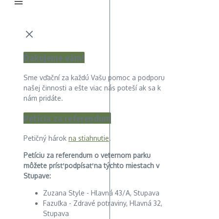
Ďakujeme vám!
Sme vďační za každú Vašu pomoc a podporu
našej činnosti a ešte viac nás poteší ak sa k
nám pridáte.
Petícia za referendum
Petičný hárok
na stiahnutie
.
Petíciu za referendum o veternom parku
môžete prísť podpísať na týchto miestach v
Stupave:
Zuzana Style - Hlavná 43/A, Stupava
Fazuľka - Zdravé potraviny, Hlavná 32,
Stupava