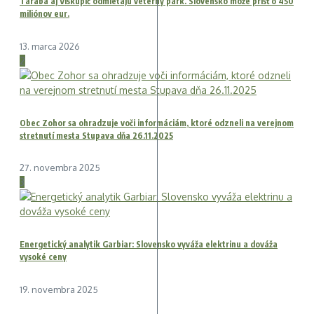
Taraba aj Viskupič odmietajú veterný park. Slovensko môže prísť o 450
miliónov eur.
13. marca 2026
2
Obec Zohor sa ohradzuje voči informáciám, ktoré odzneli na verejnom
stretnutí mesta Stupava dňa 26.11.2025
27. novembra 2025
3
Energetický analytik Garbiar: Slovensko vyváža elektrinu a dováža
vysoké ceny
19. novembra 2025