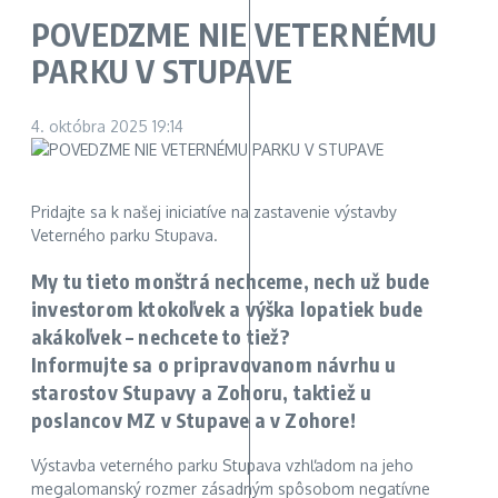
POVEDZME NIE VETERNÉMU
PARKU V STUPAVE
4. októbra 2025
19:14
Pridajte sa k našej iniciatíve na zastavenie výstavby
Veterného parku Stupava.
My tu tieto monštrá nechceme, nech už bude
investorom ktokoľvek a výška lopatiek bude
akákoľvek – nechcete to tiež?
Informujte sa o pripravovanom návrhu u
starostov Stupavy a Zohoru, taktiež u
poslancov MZ v Stupave a v Zohore!
Výstavba veterného parku Stupava vzhľadom na jeho
megalomanský rozmer zásadným spôsobom negatívne