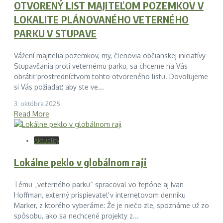
OTVORENÝ LIST MAJITEĽOM POZEMKOV V
LOKALITE PLÁNOVANÉHO VETERNÉHO
PARKU V STUPAVE
Vážení majitelia pozemkov, my, členovia občianskej iniciatívy
Stupavčania proti veternému parku, sa chceme na Vás
obrátiť prostredníctvom tohto otvoreného listu. Dovoľujeme
si Vás požiadať, aby ste ve...
3. októbra 2025
Read More
Aktuality
Lokálne peklo v globálnom raji
Tému „veterného parku“ spracoval vo fejtóne aj Ivan
Hoffman, externý prispievateľ v internetovom denníku
Marker, z ktorého vyberáme: Že je niečo zle, spoznáme už zo
spôsobu, ako sa nechcené projekty z...