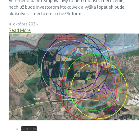
Veterného parku Stupava. My tu tieto monštrá nechceme,
nech už bude investorom ktokoľvek a výška lopatiek bude
akákoľvek – nechcete to tiež?Inform...
4. októbra 2025
Read More
Aktuality