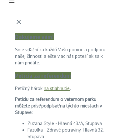
Ďakujeme vám!
Sme vďační za každú Vašu pomoc a podporu
našej činnosti a ešte viac nás poteší ak sa k
nám pridáte.
Petícia za referendum
Petičný hárok
na stiahnutie
.
Petíciu za referendum o veternom parku
môžete prísť podpísať na týchto miestach v
Stupave:
Zuzana Style - Hlavná 43/A, Stupava
Fazuľka - Zdravé potraviny, Hlavná 32,
Stupava