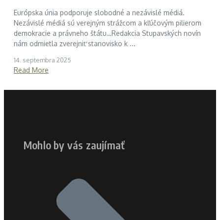
Európska únia podporuje slobodné a nezávislé médiá.
Nezávislé médiá sú verejným strážcom a kľúčovým pilierom
demokracie a právneho štátu…Redakcia Stupavských novín
nám odmietla zverejniť stanovisko k ...
14. septembra 2025
Read More
Mohlo by vás zaujímať