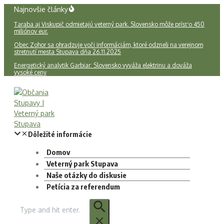
Preskočiť
Najnovšie články
na
Taraba aj Viskupič odmietajú veterný park. Slovensko môže prísť o 450
obsah
miliónov eur.
Obec Zohor sa ohradzuje voči informáciám, ktoré odzneli na verejnom
stretnutí mesta Stupava dňa 26.11.2025
Energetický analytik Garbiar: Slovensko vyváža elektrinu a dováža
vysoké ceny
Domov
Veterný park Stupava
Naše otázky do diskusie
Petícia za referendum
Hľadať: