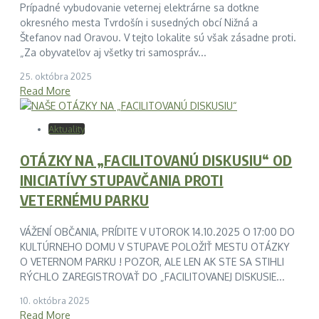
Prípadné vybudovanie veternej elektrárne sa dotkne
okresného mesta Tvrdošín i susedných obcí Nižná a
Štefanov nad Oravou. V tejto lokalite sú však zásadne proti.
„Za obyvateľov aj všetky tri samospráv...
25. októbra 2025
Read More
Aktuality
OTÁZKY NA „FACILITOVANÚ DISKUSIU“ OD
INICIATÍVY STUPAVČANIA PROTI
VETERNÉMU PARKU
VÁŽENÍ OBČANIA, PRÍDITE V UTOROK 14.10.2025 O 17:00 DO
KULTÚRNEHO DOMU V STUPAVE POLOŽIŤ MESTU OTÁZKY
O VETERNOM PARKU ! POZOR, ALE LEN AK STE SA STIHLI
RÝCHLO ZAREGISTROVAŤ DO „FACILITOVANEJ DISKUSIE...
10. októbra 2025
Read More